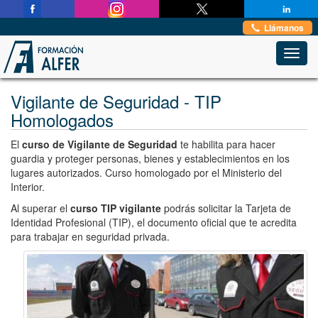
Estas en:
Inicio
→
Seguridad Privada
→
Vigilante de Seguridad
Llámanos
Toggl
navig
Vigilante de Seguridad - TIP
Homologados
El
curso de Vigilante de Seguridad
te habilita para hacer
guardia y proteger personas, bienes y establecimientos en los
lugares autorizados. Curso homologado por el Ministerio del
Interior.
Al superar el
curso TIP vigilante
podrás solicitar la Tarjeta de
Identidad Profesional (TIP), el documento oficial que te acredita
para trabajar en seguridad privada.